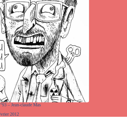
°93 – Jean-claude Mas
évrier 2012