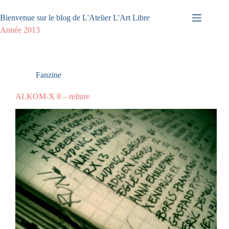
Passer
au
Bienvenue sur le blog de L'Atelier L'Art Libre
contenu
Année
2013
Fanzine
ALKOM-X 8 – reliure