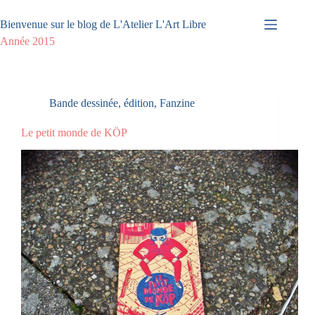
Passer
au
Bienvenue sur le blog de L'Atelier L'Art Libre
contenu
Année
2015
Bande dessinée
,
édition
,
Fanzine
Le petit monde de KÖP