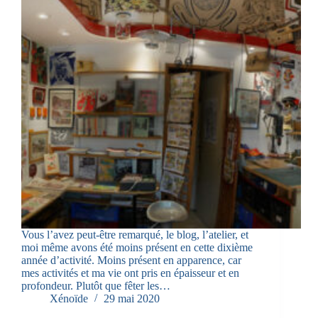
Vous l’avez peut-être remarqué, le blog, l’atelier, et
moi même avons été moins présent en cette dixième
année d’activité. Moins présent en apparence, car
mes activités et ma vie ont pris en épaisseur et en
profondeur. Plutôt que fêter les…
Xénoïde
29 mai 2020