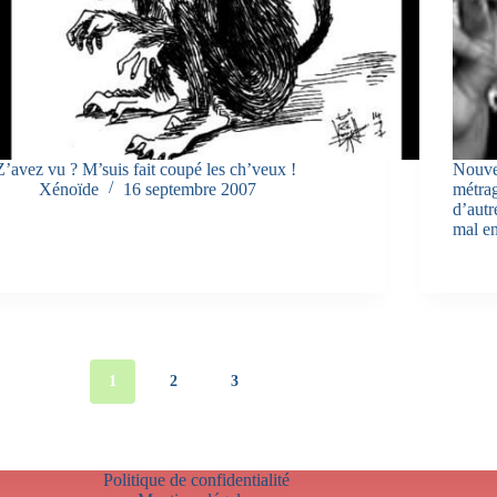
Z’avez vu ? M’suis fait coupé les ch’veux !
Nouve
Xénoïde
16 septembre 2007
métrag
d’aut
mal e
1
2
3
Politique de confidentialité