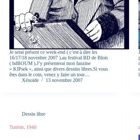
Je serai présent ce week-end ( c’est à dire les
16/17/18 novenbre 2007 ),au festival BD de Blois
( bdBOUM ).J’y présenterai mon fanzine
« KIPsek », ainsi que divers dessins libres.Si vous
êtes dans le coin, venez y faire un tour…
Xénoïde
13 novembre 2007
Dessin libre
Tunisie, 1940