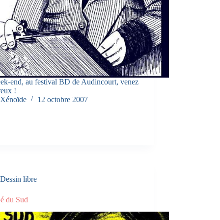
ek-end, au festival BD de Audincourt, venez
eux !
Xénoïde
12 octobre 2007
Dessin libre
pé du Sud