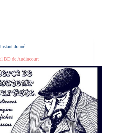
Instant donné
val BD de Audincourt