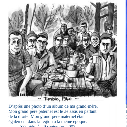
D’après une photo d’un album de ma grand-mère.
Mon grand-père paternel est le 3e assis en partant
de la droite. Mon grand-père maternel était
également dans la région à la même époque.
Xénoïde
29 septembre 2007