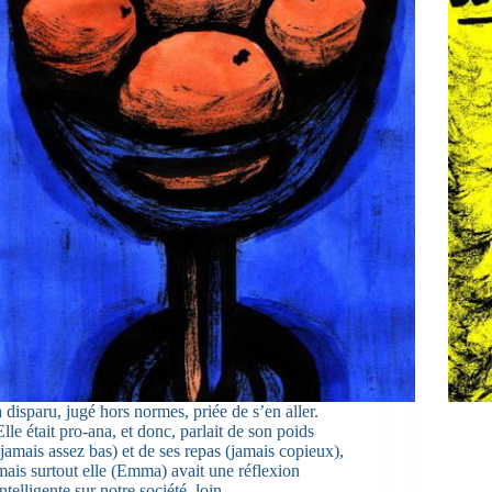
à disparu, jugé hors normes, priée de s’en aller.
Elle était pro-ana, et donc, parlait de son poids
(jamais assez bas) et de ses repas (jamais copieux),
mais surtout elle (Emma) avait une réflexion
intelligente sur notre société, loin…