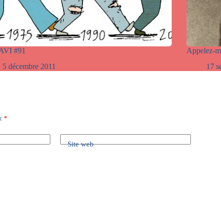
AVI #91
Appelez-m
5 décembre 2011
17 s
ec
*
Site web