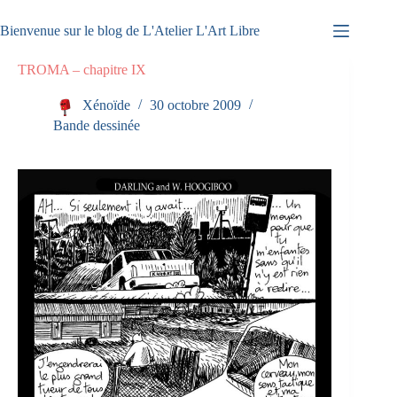
Passer
au
Bienvenue sur le blog de L'Atelier L'Art Libre
contenu
TROMA – chapitre IX
Xénoïde
30 octobre 2009
Bande dessinée