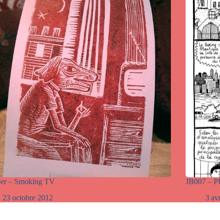
er – Smoking TV
JB007 – P
23 octobre 2012
3 av