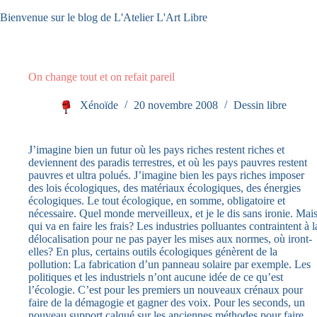
Passer
Bienvenue sur le blog de L'Atelier L'Art Libre
au
contenu
On change tout et on refait pareil
Xénoïde
20 novembre 2008
Dessin libre
J’imagine bien un futur où les pays riches restent riches et
deviennent des paradis terrestres, et où les pays pauvres restent
pauvres et ultra polués. J’imagine bien les pays riches imposer
des lois écologiques, des matériaux écologiques, des énergies
écologiques. Le tout écologique, en somme, obligatoire et
nécessaire. Quel monde merveilleux, et je le dis sans ironie. Mai
qui va en faire les frais? Les industries polluantes contraintent à l
délocalisation pour ne pas payer les mises aux normes, où iront-
elles? En plus, certains outils écologiques génèrent de la
pollution: La fabrication d’un panneau solaire par exemple. Les
politiques et les industriels n’ont aucune idée de ce qu’est
l’écologie. C’est pour les premiers un nouveaux crénaux pour
faire de la démagogie et gagner des voix. Pour les seconds, un
nouveau support calqué sur les anciennes méthodes pour faire