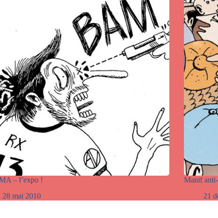
A – l’expo !
Manif ant
28 mai 2010
21 d