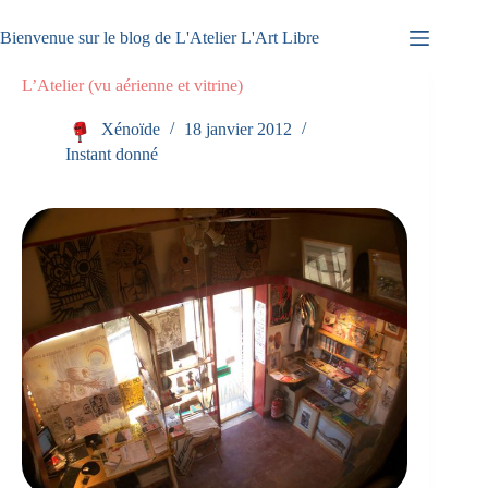
Passer
au
Bienvenue sur le blog de L'Atelier L'Art Libre
contenu
L’Atelier (vu aérienne et vitrine)
Xénoïde
18 janvier 2012
Instant donné