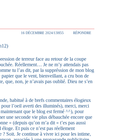
16 DÉCEMBRE 2024/13H55
RÉPONDRE
h12)
ssion de terreur face au retour de la coupe
touchée. Réellement… Je ne m’y attendais pas
comme tu l’as dit, par la suppréssion de mon blog
e papier que le vent, bienveillant, a cru bon de
e, que, non, je n’avais pas oublié. Dieu ne s’en
nde, habitué à de brefs commentaires élogieux
 pour l’oeil averti des illuminés), merci, merci
 maintenant que le blog est fermé ^^), pour
mer une seconde vie plus débauchée encore que
conne » (depuis qu’on m’a dit « t’es pas aussi
l éloge. Et puis ce n’est pas réellement
? Soit. Je continue à vivre ici pour les intime,
hanson, associée à une propagande publicitaire