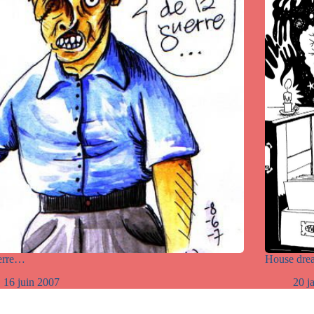
uerre…
House dre
16 juin 2007
20 j