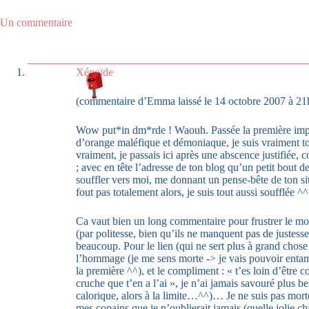
Un commentaire
Xénoïde
(commentaire d’Emma laissé le 14 octobre 2007 à 21
Wow put*in dm*rde ! Waouh. Passée la première impre
d’orange maléfique et démoniaque, je suis vraiment 
vraiment, je passais ici après une abscence justifiée, 
; avec en tête l’adresse de ton blog qu’un petit bout d
souffler vers moi, me donnant un pense-bête de ton sit
fout pas totalement alors, je suis tout aussi soufflée ^^
Ca vaut bien un long commentaire pour frustrer le mo
(par politesse, bien qu’ils ne manquent pas de justesse
beaucoup. Pour le lien (qui ne sert plus à grand chose
l’hommage (je me sens morte -> je vais pouvoir enta
la première ^^), et le compliment : « t’es loin d’être 
cruche que t’en a l’ai », je n’ai jamais savouré plus be
calorique, alors à la limite…^^)… Je ne suis pas morte 
mes copains que je n’oublierait jamais (quelle jolie c